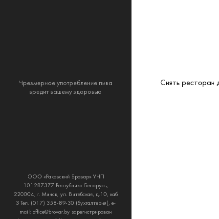
Снять ресторан 
Чрезмерное употребление пива
вредит вашему здоровью
ООО «Раковский Бровар» УНП
101287377 Республика Беларусь,
220004, г. Минск, ул. Витебская, д.10, каб
3 Тел. (017) 358-89-30 (бухгалтерия), e-
mail: office@brovar.by зарегистрирован