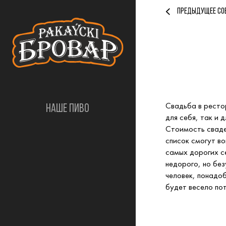
ПРЕДЫДУЩЕЕ СО
Свадьба в ресто
НАШЕ ПИВО
для себя, так и 
Стоимость сваде
список смогут во
самых дорогих с
недорого, но бе
человек, понадо
будет весело по