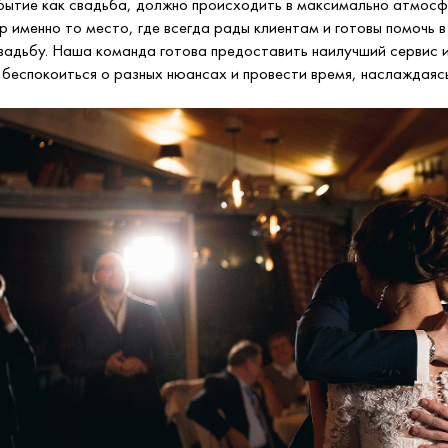
бытие как свадьба, должно происходить в максимально атмосф
р именно то место, где всегда рады клиентам и готовы помочь 
вадьбу. Наша команда готова предоставить наилучший сервис и
е беспокоиться о разных нюансах и провести время, наслаждаяс